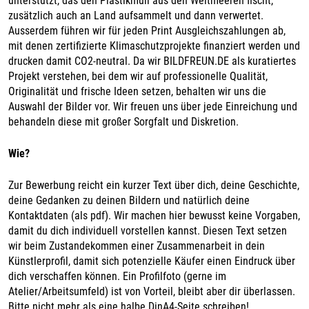
unterstützt, das den Plastikmüll aus den Weltmeeren fischt,
zusätzlich auch an Land aufsammelt und dann verwertet.
Ausserdem führen wir für jeden Print Ausgleichszahlungen ab,
mit denen zertifizierte Klimaschutzprojekte finanziert werden und
drucken damit CO2-neutral. Da wir BILDFREUN.DE als kuratiertes
Projekt verstehen, bei dem wir auf professionelle Qualität,
Originalität und frische Ideen setzen, behalten wir uns die
Auswahl der Bilder vor. Wir freuen uns über jede Einreichung und
behandeln diese mit großer Sorgfalt und Diskretion.
Wie?
Zur Bewerbung reicht ein kurzer Text über dich, deine Geschichte,
deine Gedanken zu deinen Bildern und natürlich deine
Kontaktdaten (als pdf). Wir machen hier bewusst keine Vorgaben,
damit du dich individuell vorstellen kannst. Diesen Text setzen
wir beim Zustandekommen einer Zusammenarbeit in dein
Künstlerprofil, damit sich potenzielle Käufer einen Eindruck über
dich verschaffen können. Ein Profilfoto (gerne im
Atelier/Arbeitsumfeld) ist von Vorteil, bleibt aber dir überlassen.
Bitte nicht mehr als eine halbe DinA4-Seite schreiben!