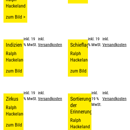
Hackeland
zum Bild >
inkl. 19
inkl.
inkl. 19
inkl.
Indizien
Schieflage
% MwSt.
Versandkosten
% MwSt.
Versandkosten
Ralph
Ralph
Hackeland
Hackeland
zum Bild >
zum Bild >
inkl. 19
inkl.
inkl.
inkl.
Zirkus
Sortierung
% MwSt.
Versandkosten
19 %
Versandkosten
der
MwSt.
Ralph
Erinnerung
Hackeland
Ralph
zum Bild >
Hackeland