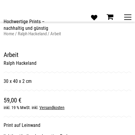
Skip
to
content
Hochwertige Prints –
nachhaltig und günstig
Home
/
Ralph Hackeland
/ Arbeit
Arbeit
Ralph Hackeland
30 x 40 x 2 cm
59,00
€
inkl. 19 % MwSt.
inkl.
Versandkosten
Print auf Leinwand