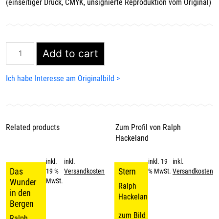
(einseitiger Druck, CMYK, unsignierte Reproduktion vom Original)
Arbeit
Add to cart
quantity
Ich habe Interesse am Originalbild >
Related products
Zum Profil von
Ralph
Hackeland
inkl.
inkl.
inkl. 19
inkl.
Das
Stern
19 %
Versandkosten
% MwSt.
Versandkosten
Wunder
MwSt.
Ralph
in den
Hackeland
Bergen
zum Bild >
Ralph