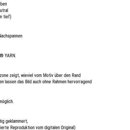
rben
utral
m tief)
 Nachspannen
L® YARN.
ndzone zeigt, wieviel vom Motiv über den Rand
ten lassen das Bild auch ohne Rahmen hervorragend
möglich.
itig geklammert,
ierte Reproduktion vom digitalen Original)