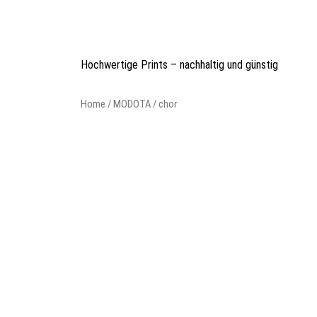
Skip
to
content
Hochwertige Prints – nachhaltig und günstig
Home
/
MODOTA
/ chor