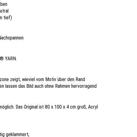
rben
utral
m tief)
 Nachspannen
L® YARN.
ndzone zeigt, wieviel vom Motiv über den Rand
ten lassen das Bild auch ohne Rahmen hervorragend
glich. Das Original ist 80 x 100 x 4 cm groß, Acryl
itig geklammert,