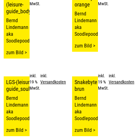
(leisure-
orange
MwSt.
MwSt.
guide_body)
Bernd
Bernd
Lindemann
Lindemann
aka
aka
Soodlepoodle
Soodlepoodle
zum Bild >
zum Bild >
inkl.
inkl.
inkl.
inkl.
LGS-(leisure-
Snakebyte .
19 %
Versandkosten
19 %
Versandkosten
guide_soul)
brun
MwSt.
MwSt.
Bernd
Bernd
Lindemann
Lindemann
aka
aka
Soodlepoodle
Soodlepoodle
zum Bild >
zum Bild >