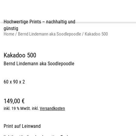
Skip
to
content
Hochwertige Prints – nachhaltig und
günstig
Home
/
Bernd Lindemann aka Soodlepoodle
/ Kakadoo 500
Kakadoo 500
Bernd Lindemann aka Soodlepoodle
60 x 90 x 2
149,00
€
inkl. 19 % MwSt.
inkl.
Versandkosten
Print auf Leinwand