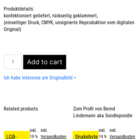
Produktdetails:
konfektioniert geliefert, rückseitig geklammert,
(einseitiger Druck, CMYK, unsignierte Reproduktion vom digitalen
Original)
Kakadoo
Add to cart
500
quantity
Ich habe Interesse am Originalbild >
Related products
Zum Profil von
Bernd
Lindemann aka Soodlepoodle
inkl.
inkl.
inkl.
inkl.
LGB-
Snakebyte .
19 %
Versandkosten
19 %
Versandkosten