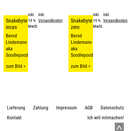
inkl.
inkl.
inkl.
inkl.
Snakebyte .
Snakebyte .
19 %
Versandkosten
19 %
Versandkosten
incas
zero
MwSt.
MwSt.
Bernd
Bernd
Lindemann
Lindemann
aka
aka
Soodlepoodle
Soodlepoodle
zum Bild >
zum Bild >
Lieferung
Zahlung
Impressum
AGB
Datenschutz
Kontakt
Ich will mitmachen!