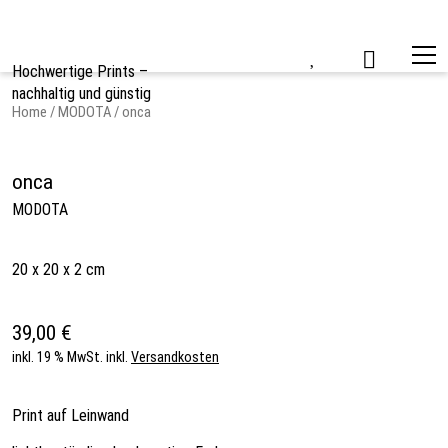
Skip
to
content
Hochwertige Prints –
nachhaltig und günstig
Home
/
MODOTA
/ onca
onca
MODOTA
20 x 20 x 2 cm
39,00
€
inkl. 19 % MwSt.
inkl.
Versandkosten
Print auf Leinwand