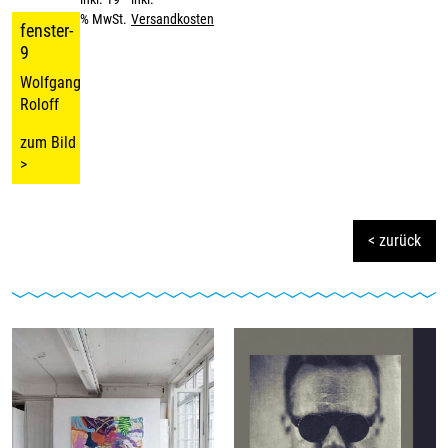
% MwSt.
Versandkosten
fenster-
9
Wolfgang
Roloff
zum Bild
>
< zurück