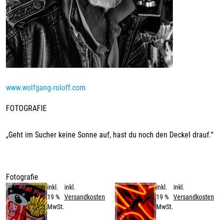
www.wolfgang-roloff.com
FOTOGRAFIE
„Geht im Sucher keine Sonne auf, hast du noch den Deckel drauf.“
Fotografie
inkl.
inkl.
inkl.
inkl.
19 %
Versandkosten
19 %
Versandkosten
MwSt.
MwSt.