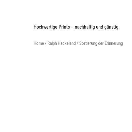
Skip
to
content
Hochwertige Prints – nachhaltig und günstig
Home
/
Ralph Hackeland
/ Sortierung der Erinnerung