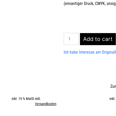
(einseitiger Druck, CMYK, unsi
Sortierung
Add to cart
der
Erinnerung
Ich habe Interesse am Originalb
quantity
Zum
inkl. 19 % MwSt.
inkl.
inkl
Versandkosten